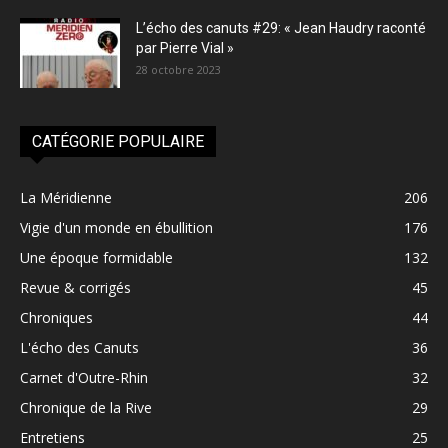
L’écho des canuts #29: « Jean Haudry raconté
par Pierre Vial »
28 octobre 2023
CATÉGORIE POPULAIRE
La Méridienne
206
Vigie d'un monde en ébullition
176
Une époque formidable
132
Revue & corrigés
45
Chroniques
44
L'écho des Canuts
36
Carnet d'Outre-Rhin
32
Chronique de la Rive
29
Entretiens
25