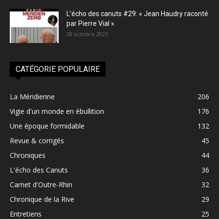
L’écho des canuts #29: « Jean Haudry raconté
par Pierre Vial »
28 octobre 2023
CATÉGORIE POPULAIRE
La Méridienne
206
Vigie d'un monde en ébullition
176
Une époque formidable
132
Revue & corrigés
45
Chroniques
44
L'écho des Canuts
36
Carnet d'Outre-Rhin
32
Chronique de la Rive
29
Entretiens
25