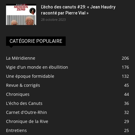
L’écho des canuts #29: « Jean Haudry
raconté par Pierre Vial »
28 octobre 2023
CATÉGORIE POPULAIRE
La Méridienne
206
Vigie d'un monde en ébullition
176
Une époque formidable
132
Revue & corrigés
45
Chroniques
44
L'écho des Canuts
36
Carnet d'Outre-Rhin
32
Chronique de la Rive
29
Entretiens
25