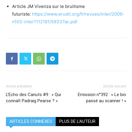
Article JM Vivenza sur le bruitisme
futuriste:
https://www.erudit.org/fr/revues/inter/2009-
n103-inter1112181/59337ac.pdf
Article précédent
Article suivant
L’Echo des Canuts #9 : « Qui
Emission n°392 : « Le bio
connaît Padraig Pearse ? »
passé au scanner ! »
ARTICLES CONNEXES
PLUS DE L'AUTEUR