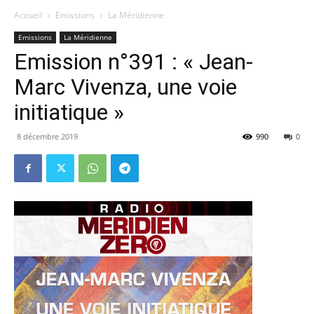
Accueil
Emissions
La Méridienne
Emissions
La Méridienne
Emission n°391 : « Jean-
Marc Vivenza, une voie
initiatique »
8 décembre 2019
990
0