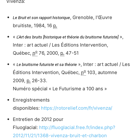
Vivenza:
, Grenoble, l’Œuvre
Le Bruit et son rapport historique
bruitiste,
1984
, 16
p.
«
»,
L’Art des bruits [historique et théorie du bruitisme futuriste]
Inter : art actuel / Les Éditions Intervention,
o
Québec,
n
76,‎
2000
,
p.
47-51
«
», Inter : art actuel / Les
Le bruitisme futuriste et sa théorie
o
Éditions Intervention, Québec,
n
103,‎
automne
2009
,
p.
26-33.
Numéro spécial « Le Futurisme a 100 ans »
Enregistrements
disponibles:
https://rotorelief.com/fr/vivenza/
Entretien de 2012 pour
Fluoglacial:
http://fluoglacial.free.fr/index.php?
2012/11/21/1368-vivenza-bruit-et-charbon