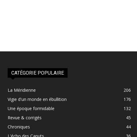
CATÉGORIE POPULAIRE
La Méridienne
206
Vigie d'un monde en ébullition
176
Une époque formidable
132
Revue & corrigés
45
Chroniques
44
L'écho des Canuts
36