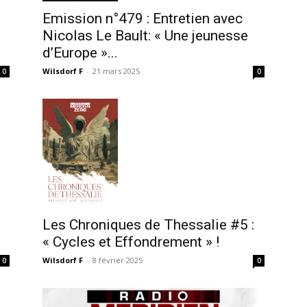
Emission n°479 : Entretien avec
Nicolas Le Bault: « Une jeunesse
d’Europe »...
Wilsdorf F
-
21 mars 2025
0
0
Les Chroniques de Thessalie #5 :
« Cycles et Effondrement » !
Wilsdorf F
-
8 février 2025
0
0