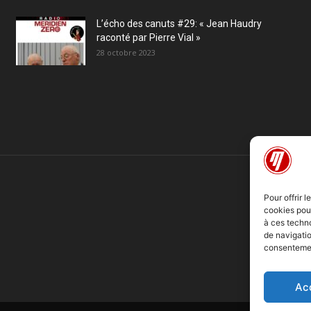
L’écho des canuts #29: « Jean Haudry
raconté par Pierre Vial »
28 octobre 2023
Pour offrir 
cookies pour
à ces techn
de navigatio
consentement
Ac