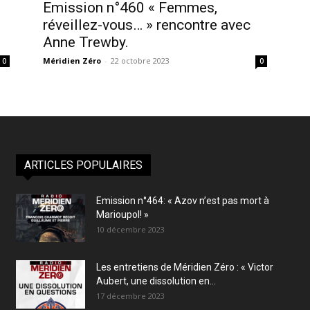
Emission n°460 « Femmes,
réveillez-vous… » rencontre avec
Anne Trewby.
Méridien Zéro
-
22 octobre 2023
0
0
ARTICLES POPULAIRES
Emission n°464: « Azov n’est pas mort à
Marioupol! »
10 décembre 2023
Les entretiens de Méridien Zéro : « Victor
Aubert, une dissolution en...
17 décembre 2023