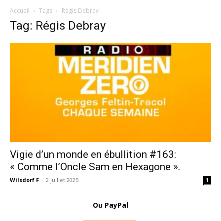
Accueil
Tags
Régis Debray
Tag: Régis Debray
Vigie d’un monde en ébullition #163:
« Comme l’Oncle Sam en Hexagone ».
Wilsdorf F
-
2 juillet 2025
1
Ou PayPal