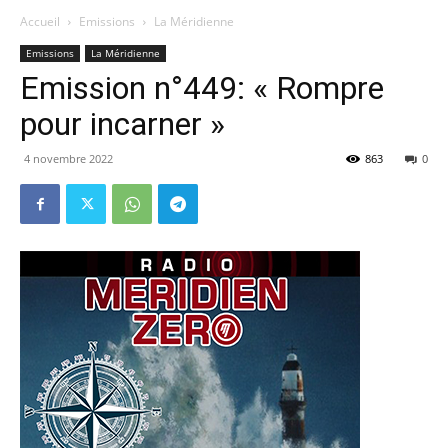
Accueil
Emissions
La Méridienne
Emissions
La Méridienne
Emission n°449: « Rompre
pour incarner »
4 novembre 2022
863
0