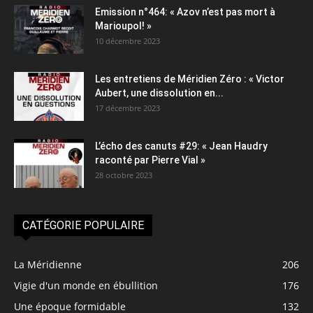
Emission n°464: « Azov n’est pas mort à
Marioupol! »
10 décembre 2023
Les entretiens de Méridien Zéro : « Victor
Aubert, une dissolution en...
17 décembre 2023
L’écho des canuts #29: « Jean Haudry
raconté par Pierre Vial »
28 octobre 2023
CATÉGORIE POPULAIRE
La Méridienne
206
Vigie d'un monde en ébullition
176
Une époque formidable
132