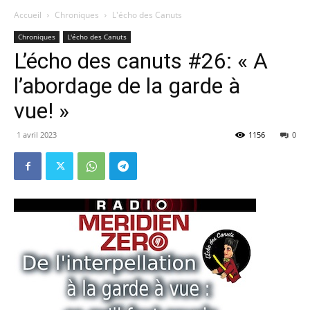
Accueil
Chroniques
L'écho des Canuts
Chroniques
L'écho des Canuts
L’écho des canuts #26: « A
l’abordage de la garde à
vue! »
1 avril 2023
1156
0