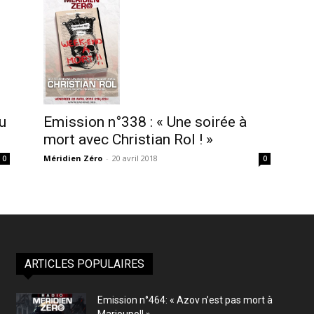
u
Emission n°338 : « Une soirée à
mort avec Christian Rol ! »
Méridien Zéro
-
20 avril 2018
0
0
ARTICLES POPULAIRES
Emission n°464: « Azov n’est pas mort à