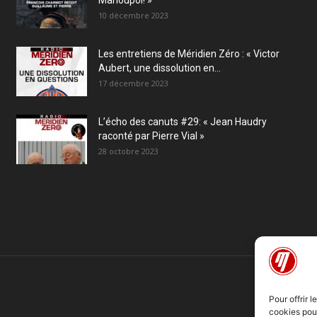
Marioupol! »
10 décembre 2023
Les entretiens de Méridien Zéro : « Victor
Aubert, une dissolution en...
17 décembre 2023
L’écho des canuts #29: « Jean Haudry
raconté par Pierre Vial »
28 octobre 2023
Pour offrir 
cookies pour