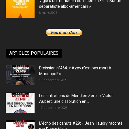
Vigie d’un monde en ébullition #184 : « Sur un
séparatiste albo-américain »
8 mars 2026
ARTICLES POPULAIRES
Emission n°464: « Azov n’est pas mort à
Marioupol! »
10 décembre 2023
Les entretiens de Méridien Zéro : « Victor
Aubert, une dissolution en...
17 décembre 2023
L’écho des canuts #29: « Jean Haudry raconté