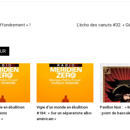
Effondrement » !
L’écho des canuts #32: « Gé
EUR
e en ébullition
Vigie d’un monde en ébullition
Pavillon Noir : »
ions
#184 : « Sur un séparatiste albo-
: point de bascul
 »
américain »