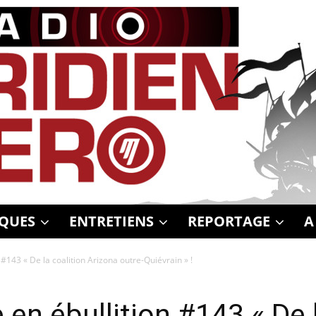
QUES
ENTRETIENS
REPORTAGE
A
 #143 « De la coalition Arizona outre-Quiévrain » !
en ébullition #143 « De l