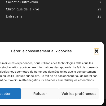
Carnet d'Outre-Rhin
32
Chronique de la Rive
29
Entretiens
25
Gérer le consentement aux cookies
les meilleures expériences, nous utilisons des technologies telles que les
SUIVEZ NOUS
 stocker et/ou accéder aux informations des appareils. Le fait de consentir
ologies nous permettra de traiter des données telles que le comportement
n ou les ID uniques sur ce site. Le fait de ne pas consentir ou de retirer son
 peut avoir un effet négatif sur certaines caractéristiques et fonctions.
cepter
Refuser
Voir les préférences
Emissions
Chroniques
Entretiens
Reportage
A Quai