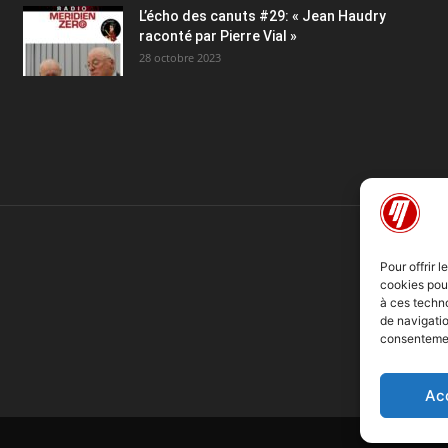
L’écho des canuts #29: « Jean Haudry
raconté par Pierre Vial »
28 octobre 2023
Pour offrir 
cookies pour
à ces techn
de navigatio
consentement
Ac