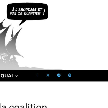
 QUAI
a coalition