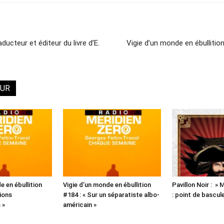
ucteur et éditeur du livre d’E.
Vigie d’un monde en ébullitio
EUR
e en ébullition
Vigie d’un monde en ébullition
Pavillon Noir : »
ions
#184 : « Sur un séparatiste albo-
: point de bascul
 »
américain »