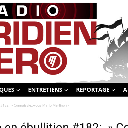
QUES
ENTRETIENS
REPORTAGE
A
n #182: » Connaissiez-vous Mario Merlino ? «
 en ébullition #182: » C