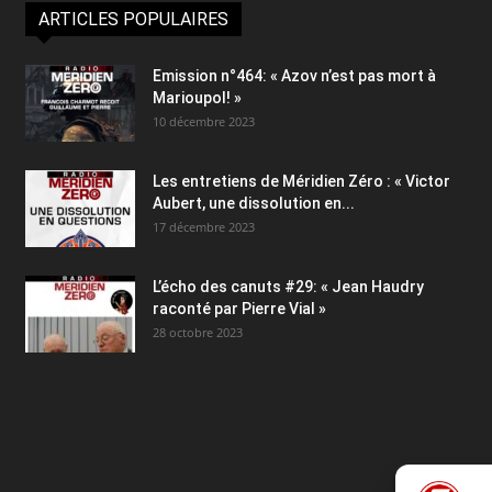
ARTICLES POPULAIRES
Emission n°464: « Azov n’est pas mort à
Marioupol! »
10 décembre 2023
Les entretiens de Méridien Zéro : « Victor
Aubert, une dissolution en...
17 décembre 2023
L’écho des canuts #29: « Jean Haudry
raconté par Pierre Vial »
28 octobre 2023