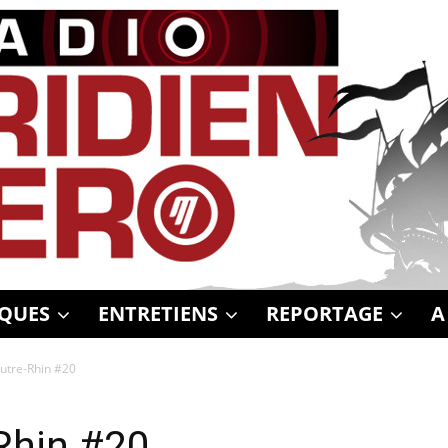
QUES
ENTRETIENS
REPORTAGE
A
utre-Rhin #20
Rhin #20