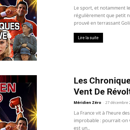
Le sport, et notamment le
régulièrement que petit ne
prouvé en terrassant Golia
Lire la suite
Les Chroniques
Vent De Révol
Méridien Zéro
-
27 décembre 
La France vit à l’heure de
improbable : pourrait-on 
est un...