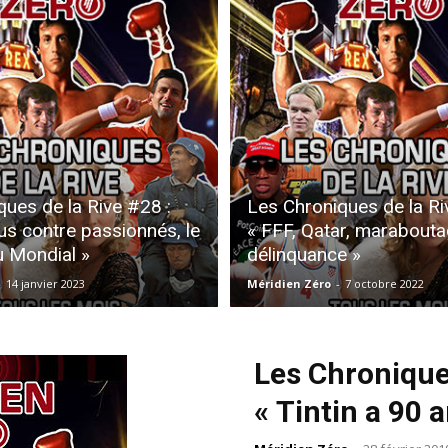
ques de la Rive #28 :
Les Chroniques de la Ri
s contre passionnés, le
« FFF, Qatar, marabouta
u Mondial »
délinquance »
-
14 janvier 2023
Méridien Zéro
-
7 octobre 2022
Les Chroniques
« Tintin a 90 