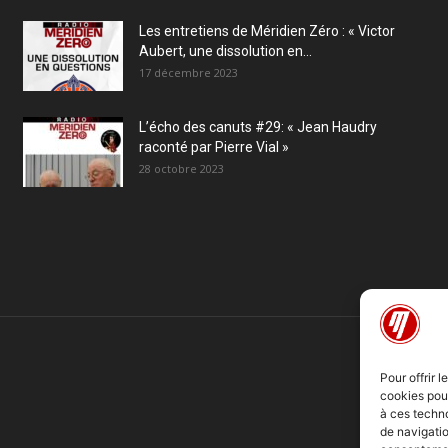
Les entretiens de Méridien Zéro : « Victor
Aubert, une dissolution en...
17 décembre 2023
L’écho des canuts #29: « Jean Haudry
raconté par Pierre Vial »
28 octobre 2023
Pour offrir 
cookies pour
à ces techn
de navigatio