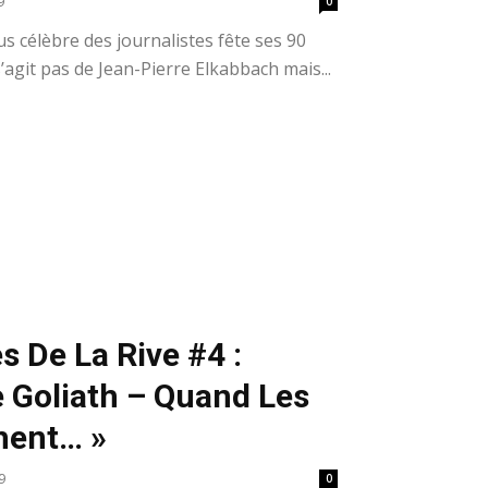
9
0
us célèbre des journalistes fête ses 90
 s’agit pas de Jean-Pierre Elkabbach mais...
s De La Rive #4 :
e Goliath – Quand Les
hent… »
9
0