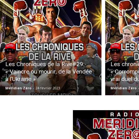
Les Chroniques de la Rive#29:
Les chroni
« Vaincre ou mourir, de la Vendée
« Corrompu
à l’Ukraine »
vrai duel d
Méridien Zéro
-
24 février 2023
Méridien Zéro