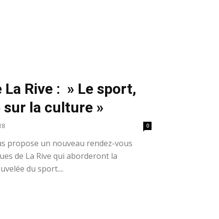
La Rive : » Le sport,
sur la culture »
18
0
vous propose un nouveau rendez-vous
es de La Rive qui aborderont la
velée du sport....