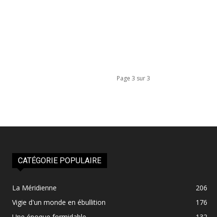
Page 3 sur 3
CATÉGORIE POPULAIRE
La Méridienne
206
Vigie d'un monde en ébullition
176
Une époque formidable
132