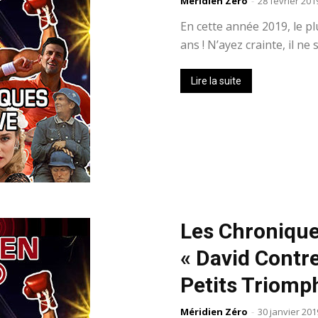
Méridien Zéro
-
28 février 201
En cette année 2019, le pl
ans ! N’ayez crainte, il ne
Lire la suite
Les Chronique
« David Contr
Petits Triomp
Méridien Zéro
-
30 janvier 201