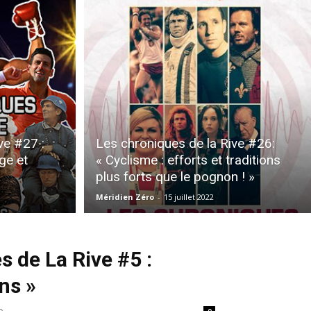
ve #27 :
Les chroniques de la Rive #26:
ge et
« Cyclisme : efforts et traditions
plus forts que le pognon ! »
Méridien Zéro
-
15 juillet 2022
 de La Rive #5 :
ans »