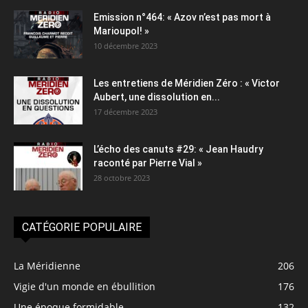
Emission n°464: « Azov n’est pas mort à
Marioupol! »
10 décembre 2023
Les entretiens de Méridien Zéro : « Victor
Aubert, une dissolution en...
17 décembre 2023
L’écho des canuts #29: « Jean Haudry
raconté par Pierre Vial »
28 octobre 2023
CATÉGORIE POPULAIRE
La Méridienne
206
Vigie d'un monde en ébullition
176
Une époque formidable
132