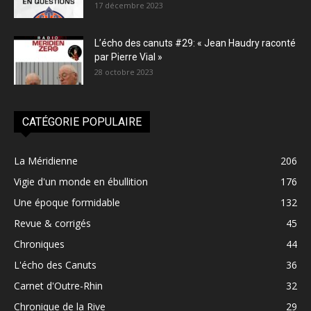
17 décembre 2023
L’écho des canuts #29: « Jean Haudry raconté
par Pierre Vial »
28 octobre 2023
CATÉGORIE POPULAIRE
La Méridienne
206
Vigie d'un monde en ébullition
176
Une époque formidable
132
Revue & corrigés
45
Chroniques
44
L'écho des Canuts
36
Carnet d'Outre-Rhin
32
Chronique de la Rive
29