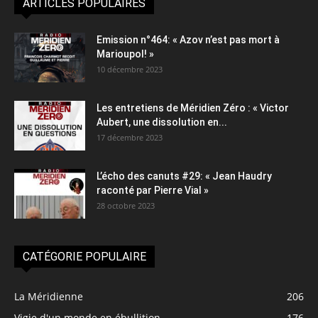
ARTICLES POPULAIRES
Emission n°464: « Azov n’est pas mort à
Marioupol! »
10 décembre 2023
Les entretiens de Méridien Zéro : « Victor
Aubert, une dissolution en...
17 décembre 2023
L’écho des canuts #29: « Jean Haudry
raconté par Pierre Vial »
28 octobre 2023
CATÉGORIE POPULAIRE
La Méridienne
206
Vigie d'un monde en ébullition
176