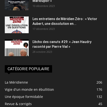
Marioupol! »
10 décembre 2023
Les entretiens de Méridien Zéro : « Victor
Aubert, une dissolution en...
17 décembre 2023
L’écho des canuts #29: « Jean Haudry
raconté par Pierre Vial »
28 octobre 2023
CATÉGORIE POPULAIRE
La Méridienne
206
Vigie d'un monde en ébullition
176
Une époque formidable
132
Revue & corrigés
45