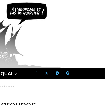
 QUAI
Nationale »
s groupes