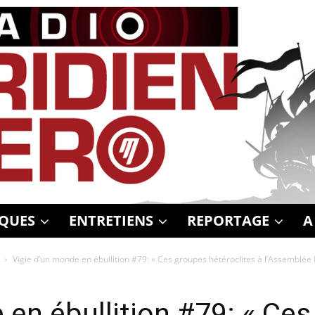
QUES
ENTRETIENS
REPORTAGE
A
Vigie d’un monde en ébullition #79: « Ces groupes hétéroclites à l’Assemblée 
 en ébullition #79: « Ce