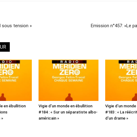
l sous tension »
Emission n°457: »Le pag
EUR
e en ébullition
Vigie d’un monde en ébullition
Vigie d’un monde 
ions
#184 : « Sur un séparatiste albo-
#183 : « La réécr
 »
américain »
d’un drame »