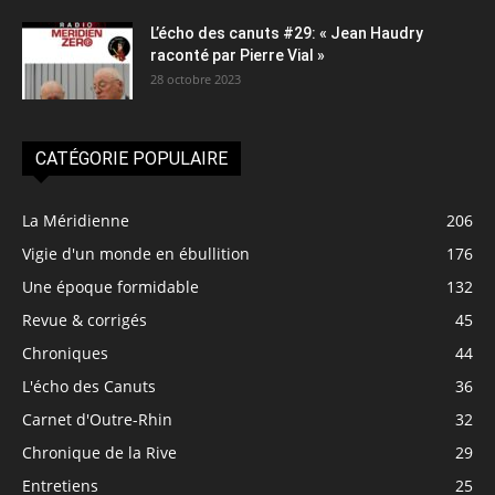
L’écho des canuts #29: « Jean Haudry
raconté par Pierre Vial »
28 octobre 2023
CATÉGORIE POPULAIRE
La Méridienne
206
Vigie d'un monde en ébullition
176
Une époque formidable
132
Revue & corrigés
45
Chroniques
44
L'écho des Canuts
36
Carnet d'Outre-Rhin
32
Chronique de la Rive
29
Entretiens
25