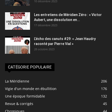
10 décembre 2023
Les entretiens de Méridien Zéro : « Victor
Aubert, une dissolution en...
17 décembre 2023
L’écho des canuts #29: « Jean Haudry
raconté par Pierre Vial »
28 octobre 2023
CATÉGORIE POPULAIRE
La Méridienne
206
Vigie d'un monde en ébullition
176
Une époque formidable
132
Revue & corrigés
45
Chroniques
44